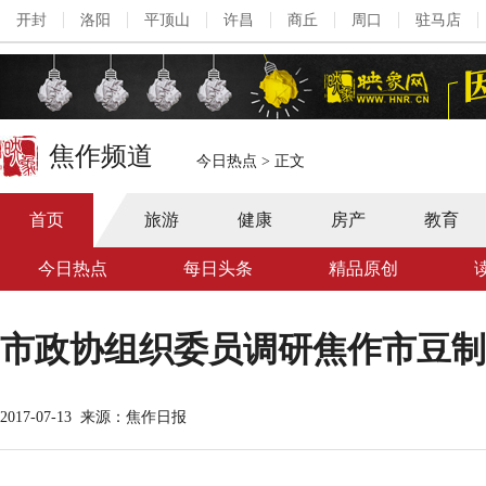
开封
洛阳
平顶山
许昌
商丘
周口
驻马店
焦作频道
今日热点
>
正文
首页
旅游
健康
房产
教育
今日热点
每日头条
精品原创
市政协组织委员调研焦作市豆制
2017-07-13
来源：焦作日报