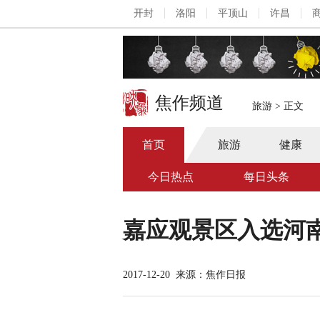
开封
洛阳
平顶山
许昌
焦作频道
旅游
>
正文
首页
旅游
健康
今日热点
每日头条
嘉应观景区入选河
2017-12-20
来源：焦作日报