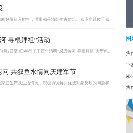
设
间好像错入时空，满眼都是清朝仿古建筑。嘉应小镇位于嘉...
图
河·寻根拜祖”活动
2日至4日举行了丁酉年清明“感恩黄河·寻根拜祖”大型祭...
焦
1
慰问 共叙鱼水情同庆建军节
沁
家庭生产及生活情况，积极协调解决优抚对象反映的问题和...
焦