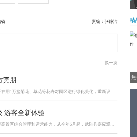
精
我省
责编：张静洁
换一换
焦
方宾朋
在用1万盆菊花、草花等花卉对园区进行绿化美化，重新设...
级 游客全新体验
高景区综合管理和运营能力，从今年6月起，武陟县嘉应观...