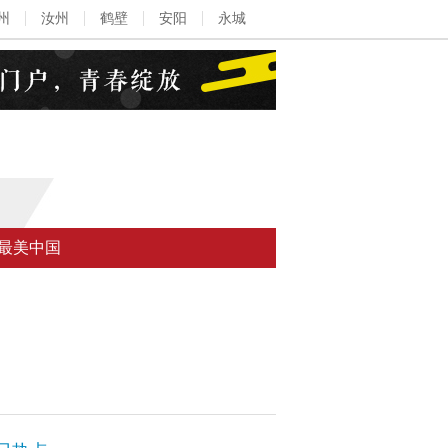
州
汝州
鹤壁
安阳
永城
最美中国