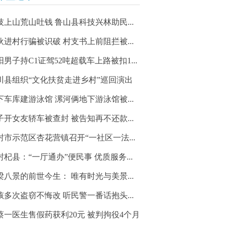
技上山荒山吐钱 鲁山县科技兴林助民...
伙进村行骗被识破 村支书上前阻拦被...
阳男子持C1证驾52吨超载车上路被扣1...
川县组织“文化扶贫走进乡村”巡回演出
下车库建游泳馆 漯河俩地下游泳馆被...
子开女友轿车被查封 被告知再不还款...
封市示范区杏花营镇召开“一社区一法...
封杞县：“一厅通办”便民事 优质服务...
梁八景的前世今生： 唯有时光与美景...
孩多次盗窃不悔改 听民警一番话抱头...
蔡一医生售假药获利20元 被判拘役4个月