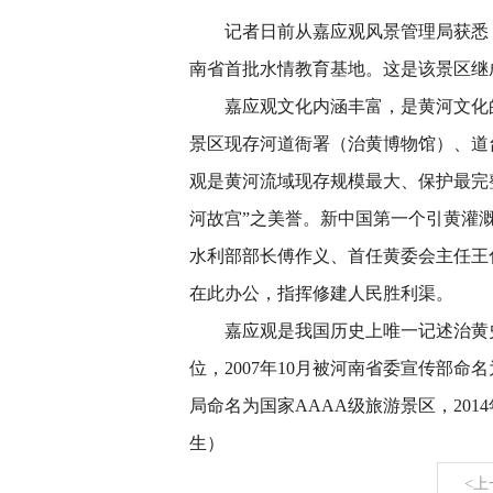
记者日前从嘉应观风景管理局获悉，
南
省首批水情教育基地。这是该景区继
嘉应观文化内涵丰富，是黄河文化的代
景区现存河道衙署（治黄博物馆）、道
观是黄河流域现存规模最大、保护最完
河故宫”之美誉。新中国第一个引黄灌
水利部部长傅作义、首任黄委会主任王
在此办公，指挥修建人民胜利渠。
嘉应观是我国历史上唯一记述治黄史的
位，2007年10月被河南省委宣传部命
局命名为国家AAAA级旅游景区，201
生）
<上