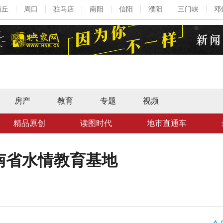
商丘
周口
驻马店
南阳
信阳
濮阳
三门峡
邓
房产
教育
专题
视频
精品原创
读图时代
地市直通车
南省水情教育基地