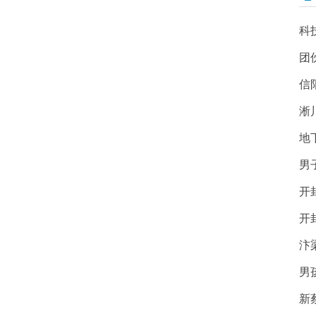
科
团
信
淅
地
男
开
开
汴
男
新