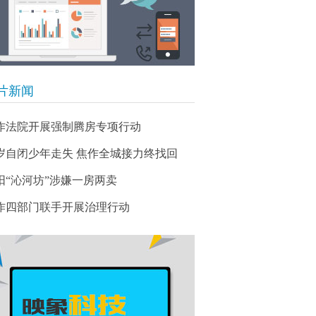
片新闻
作法院开展强制腾房专项行动
3岁自闭少年走失 焦作全城接力终找回
阳“沁河坊”涉嫌一房两卖
作四部门联手开展治理行动