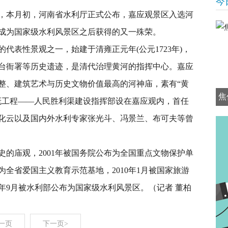
今
本月初，河南省水利厅正式公布，嘉应观景区入选
河
成为国家级水利风景区之后获得的又一殊荣。
表性景观之一，始建于清雍正元年(公元1723年)，
台衙署等历史遗迹，是清代治理黄河的指挥中心。嘉应
整、建筑艺术与历史文物价值最高的河神庙，素有“黄
焦
溉工程——人民胜利渠建设指挥部设在嘉应观内，首任
化云以及国内外水利专家张光斗、冯景兰、布可夫等曾
庙观，2001年被国务院公布为全国重点文物保护单
名为全省爱国主义教育示范基地，2010年1月被国家旅游
4年9月被水利部公布为国家级水利风景区。（记者 董柏
一页
下一页>