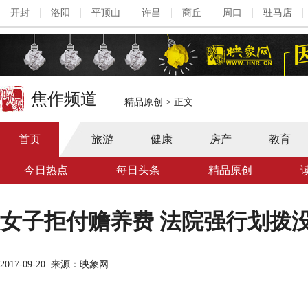
开封
洛阳
平顶山
许昌
商丘
周口
驻马店
焦作频道
精品原创
>
正文
首页
旅游
健康
房产
教育
今日热点
每日头条
精品原创
女子拒付赡养费 法院强行划拨
2017-09-20
来源：映象网