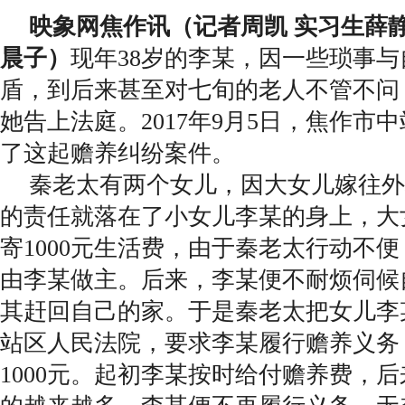
映象网焦作讯（记者周凯 实习生薛静
晨子）
现年38岁的李某，因一些琐事
盾，到后来甚至对七旬的老人不管不问
她告上法庭。2017年9月5日，焦作市
了这起赡养纠纷案件。
秦老太有两个女儿，因大女儿嫁往外
的责任就落在了小女儿李某的身上，大
寄1000元生活费，由于秦老太行动不
由李某做主。后来，李某便不耐烦伺候
其赶回自己的家。于是秦老太把女儿李
站区人民法院，要求李某履行赡养义务
1000元。起初李某按时给付赡养费，