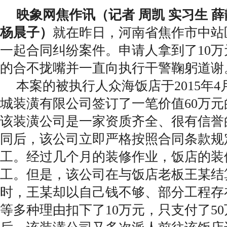
映象网焦作讯（记者 周凯 实习生 薛
杨晨子）
就在昨日，河南省焦作市中站
一起合同纠纷案件。申请人拿到了10
的合不拢嘴并一直向执行干警鞠躬道谢
本案的被执行人众海饭店于2015年
城装潢有限公司签订了一笔价值60万
该装潢公司是一家资质齐全、很有信誉
同后，该公司立即严格按照合同条款规
工。经过几个月的装修作业，饭店的装
工。但是，该公司在与饭店老板王某结
时，王某却以自己钱不够、部分工程存
等多种理由扣下了10万元，只支付了5