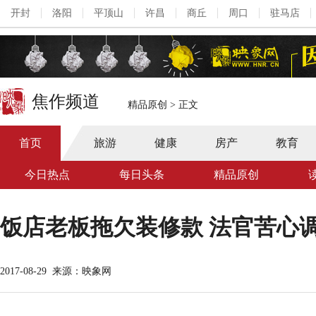
开封
洛阳
平顶山
许昌
商丘
周口
驻马店
焦作频道
精品原创
>
正文
首页
旅游
健康
房产
教育
今日热点
每日头条
精品原创
饭店老板拖欠装修款 法官苦心
2017-08-29
来源：映象网