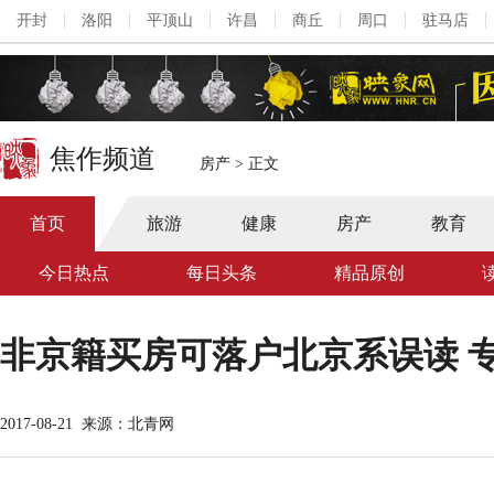
开封
洛阳
平顶山
许昌
商丘
周口
驻马店
焦作频道
房产
>
正文
首页
旅游
健康
房产
教育
今日热点
每日头条
精品原创
非京籍买房可落户北京系误读 
2017-08-21
来源：北青网