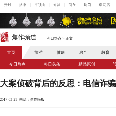
开封
洛阳
平顶山
许昌
商丘
周口
驻马店
焦作频道
今日热点
>
正文
首页
旅游
健康
房产
教育
今日热点
每日头条
精品原创
大案侦破背后的反思：电信诈骗
2017-03-21
来源：焦作晚报