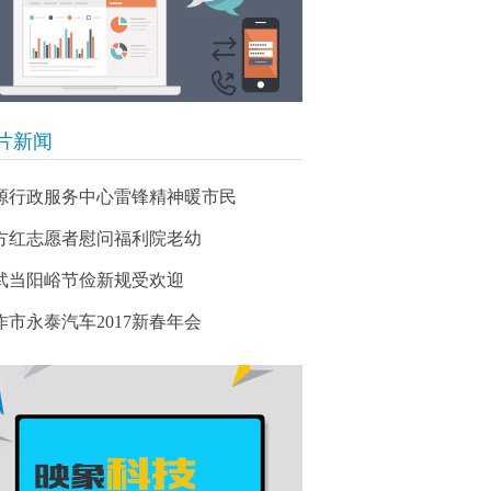
片新闻
源行政服务中心雷锋精神暖市民
方红志愿者慰问福利院老幼
武当阳峪节俭新规受欢迎
作市永泰汽车2017新春年会