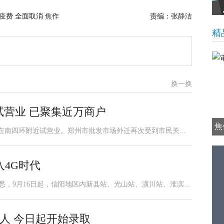
疫费 全面取消 焦作
责编：张静洁
精
换一换
试营业 已聚集近万商户
焦
在南四环附近试营业。郑州市批发市场外迁再次受到市民关...
4G时代
悉，9月16日起，信阳地区内新县站、光山站、潢川站、淮滨...
6人 今日起开始录取