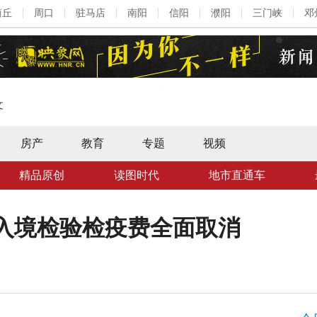
商丘
周口
驻马店
南阳
信阳
濮阳
三门峡
邓
文
房产
教育
专题
视频
精品原创
读图时代
地市直通车
出入境检验检疫费全面取消