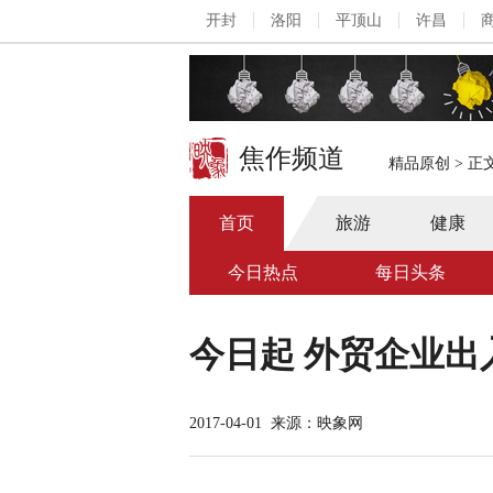
开封
洛阳
平顶山
许昌
焦作频道
精品原创
>
正
首页
旅游
健康
今日热点
每日头条
今日起 外贸企业
2017-04-01
来源：映象网